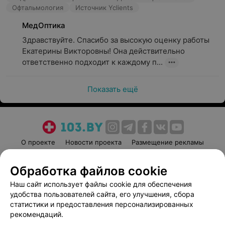
Офтальмология
Источник Yclients
МедОптика
Здравствуйте. Спасибо за высокую оценку работы 
Екатерины Викторовны! Она действительно 
ответственно подходит к каждому п...
Показать ещё
О проекте
Новости проекта
Размещение рекламы
Медицинский маркетинг
Публичный договор
Обработка файлов cookie
Пользовательское соглашение
Способы оплаты
Наш сайт использует файлы cookie для обеспечения
Вакансии
Партнеры
удобства пользователей сайта, его улучшения, сбора
Написать руководителю 103.by
статистики и предоставления персонализированных
Написать в поддержку
рекомендаций.