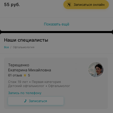
55 руб.
Регулярное обследование у специалиста может
Записаться онлайн
помочь сохранить здоровье глаз на долгие годы.
Показать ещё
Наши специалисты
Все
/
Офтальмология
Терещенко
Екатерина Михайловна
61 отзыв
5
Стаж 19 лет
•
Первая категория
Детский офтальмолог • Офтальмолог
Запись по телефону
Записаться