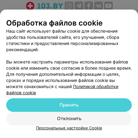
О проекте
Новости проекта
Размещение рекламы
Обработка файлов cookie
Медицинский маркетинг
Публичный договор
Наш сайт использует файлы cookie для обеспечения
Пользовательское соглашение
Способы оплаты
удобства пользователей сайта, его улучшения, сбора
Вакансии
Партнеры
статистики и предоставления персонализированных
рекомендаций.
Написать руководителю 103.by
Написать в поддержку
Вы можете настроить параметры использования файлов
Персональные настройки cookie
cookie или изменить свое согласие в более позднее время.
Для получения дополнительной информации о целях,
Обработка персональных данных
сроках и порядке использования файлов cookie вы
можете ознакомиться с нашей
Политикой обработки
файлов cookie
Принять
Отклонить
© 2026 ООО «Артокс Лаб», УНП 191700409
| 220012, Республика Беларусь,
г. Минск, улица Толбухина, 2, пом. 16 | help@103.by
Персональные настройки Cookie
Служба поддержки
+375 291212755