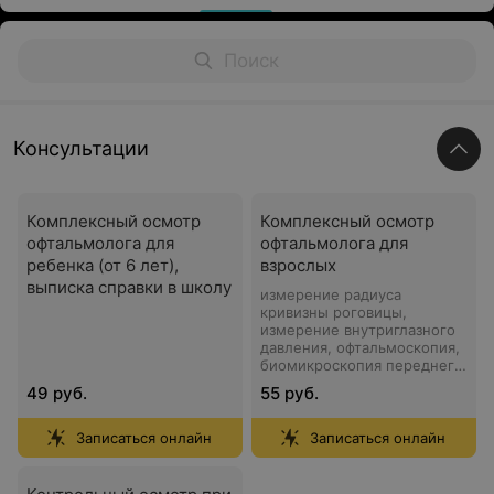
Консультации
Комплексный осмотр
Комплексный осмотр
офтальмолога для
офтальмолога для
ребенка (от 6 лет),
взрослых
выписка справки в школу
измерение радиуса
кривизны роговицы,
измерение внутриглазного
давления, офтальмоскопия,
биомикроскопия переднего
отрезка глаза, подбор очков
49 руб.
55 руб.
или контактных линз,
выписка рецепта
Записаться онлайн
Записаться онлайн