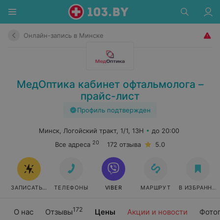
Онлайн-запись в Минске
МедОптика кабинет офтальмолога –
прайс-лист
Профиль подтвержден
Минск, Логойский тракт, 1/1, 13H
до 20:00
20
Все адреса
172 отзыва
5.0
ЗАПИСАТЬСЯ
ТЕЛЕФОНЫ
VIBER
МАРШРУТ
В ИЗБРАННО
172
О нас
Отзывы
Цены
Акции и новости
Фото