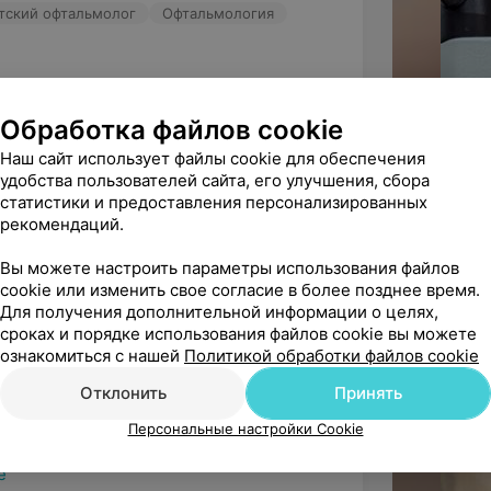
етский офтальмолог
Офтальмология
а высокую оценку! Рады, что прием 
Обработка файлов cookie
ши вопросы получили ответы. Желаем ...
Наш сайт использует файлы cookie для обеспечения
удобства пользователей сайта, его улучшения, сбора
статистики и предоставления персонализированных
рекомендаций.
бучилась одевать и снимать линзы.
Вы можете настроить параметры использования файлов
cookie или изменить свое согласие в более позднее время.
 Детский офтальмолог
Офтальмология
Для получения дополнительной информации о целях,
сроках и порядке использования файлов cookie вы можете
ознакомиться с нашей
Политикой обработки файлов cookie
а отзыв! Отлично, что обучение прошло 
Отклонить
Принять
 дарят вашей дочери только ко...
Персональные настройки Cookie
ё