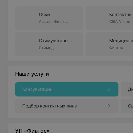
Очки
Контактны
линзы
Azzaro,
Фиатос
CIBA Vision,
Vision,
Air O
(Alcon),
Dail
Стимуляторы
Медицинс
(Alcon),
зрения
оборудова
Стимед
Bausch+Lom
Фиатос
Наши услуги
Консультации
Д
Подбор контактных линз
О
УП «Фиатос»